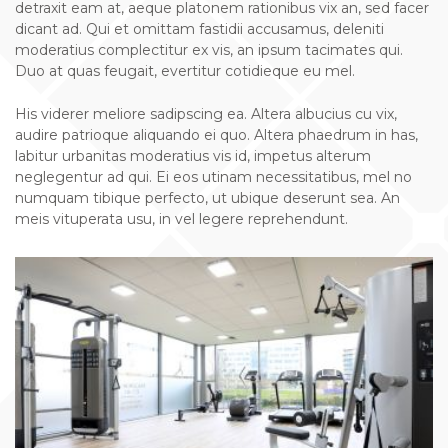
detraxit eam at, aeque platonem rationibus vix an, sed facer
dicant ad. Qui et omittam fastidii accusamus, deleniti
moderatius complectitur ex vis, an ipsum tacimates qui.
Duo at quas feugait, evertitur cotidieque eu mel.
His viderer meliore sadipscing ea. Altera albucius cu vix,
audire patrioque aliquando ei quo. Altera phaedrum in has,
labitur urbanitas moderatius vis id, impetus alterum
neglegentur ad qui. Ei eos utinam necessitatibus, mel no
numquam tibique perfecto, ut ubique deserunt sea. An
meis vituperata usu, in vel legere reprehendunt.